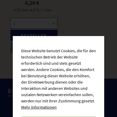
6,20 €
0.75 Liter
| 8,27 € / 1 Liter
BESTELLEN
DETAILS
Diese Website benutzt Cookies, die für den
technischen Betrieb der Website
Lieferzeit: 3-5 Werktage
* inkl. gesetzlicher MwSt.
zzgl.
erforderlich sind und stets gesetzt
Versandkosten
werden. Andere Cookies, die den Komfort
bei Benutzung dieser Website erhöhen,
der Direktwerbung dienen oder die
Interaktion mit anderen Websites und
sozialen Netzwerken vereinfachen sollen,
werden nur mit Ihrer Zustimmung gesetzt.
Mehr Informationen