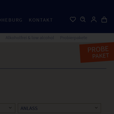
OHEBURG
KONTAKT
Alkoholfrei & low alcohol
Probierpakete
PROBE
PAKET
ANLASS