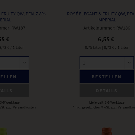
 FRUITY QW, PFALZ 8%
ROSÉ ELEGANT & FRUITY QW, PFA
ERIAL
IMPERIAL
mmer:
RW187
Artikelnummer:
RW186
55 €
6,55 €
 8,73 € / 1 Liter
0.75 Liter
| 8,73 € / 1 Liter
TELLEN
BESTELLEN
TAILS
DETAILS
: 3-5 Werktage
Lieferzeit: 3-5 Werktage
wSt.
zzgl. Versandkosten
* inkl. gesetzlicher MwSt.
zzgl. Versandko