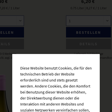
40 €
6,20 €
 7,20 € / 1 Liter
0.75 Liter
| 8,27 € / 1 Liter
TELLEN
BESTELLEN
TAILS
DETAILS
: 3-5 Werktage
Lieferzeit: 3-5 Werktage
wSt.
zzgl. Versandkosten
* inkl. gesetzlicher MwSt.
zzgl. Versandko
Diese Website benutzt Cookies, die für den
technischen Betrieb der Website
erforderlich sind und stets gesetzt
werden. Andere Cookies, die den Komfort
bei Benutzung dieser Website erhöhen,
der Direktwerbung dienen oder die
Interaktion mit anderen Websites und
sozialen Netzwerken vereinfachen sollen,