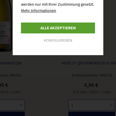
werden nur mit Ihrer Zustimmung gesetzt.
Mehr Informationen
ALLE AKZEPTIEREN
KONFIGURIEREN
RAMINER QW
MERLOT QW FEINFRUCHTIG PF
mmer:
RW321
Artikelnummer:
RW279
95 €
5,95 €
 7,93 € / 1 Liter
0.75 Liter
| 7,93 € / 1 Liter