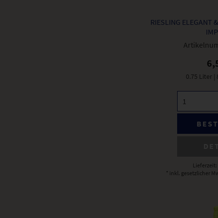
RIESLING ELEGANT &
IMP
Artikelnu
6,
0.75 Liter
|
BES
DE
Lieferzeit
* inkl. gesetzlicher M