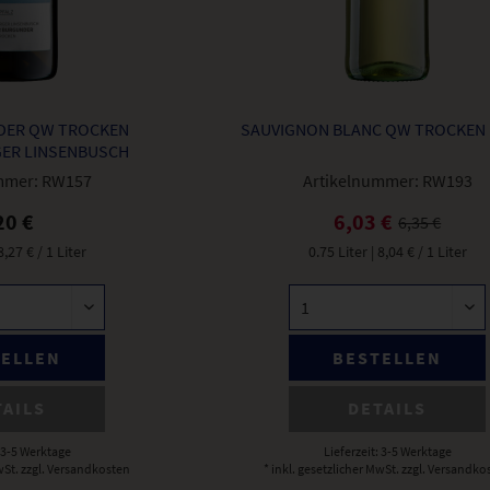
ER QW TROCKEN R
SAUVIGNON BLANC QW TROCKEN 
ER LINSENBUSCH
mmer:
RW157
Artikelnummer:
RW193
20 €
6,03 €
6,35 €
 8,27 € / 1 Liter
0.75 Liter
| 8,04 € / 1 Liter
TELLEN
BESTELLEN
TAILS
DETAILS
: 3-5 Werktage
Lieferzeit: 3-5 Werktage
wSt.
zzgl. Versandkosten
* inkl. gesetzlicher MwSt.
zzgl. Versandko