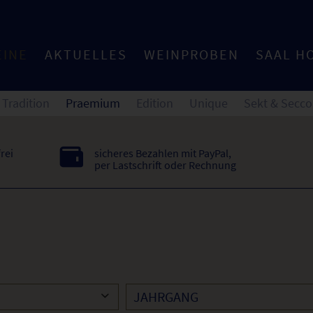
EINE
AKTUELLES
WEINPROBEN
SAAL H
Tradition
Praemium
Edition
Unique
Sekt & Secco
rei
sicheres Bezahlen mit PayPal,
per Lastschrift oder Rechnung
JAHRGANG