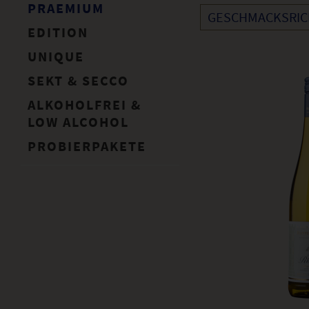
PRAEMIUM
0,75 L
GESCHMACKSRI
EDITION
FEINFRUCHTI
UNIQUE
TROCKEN
SEKT & SECCO
OHNE
HALBTROCKE
ALKOHOLFREI &
FEINHERB
LOW ALCOHOL
PROBIERPAKETE