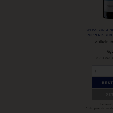
WEISSBURGUND
UPPERTSBERG
Artikelnu
6,
0.75 Liter
|
BES
DE
Lieferzeit
* inkl. gesetzlicher M