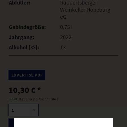
Abfüller:
Ruppertsberger
Weinkeller Hoheburg
eG
Gebindegröße:
0,75 l
Jahrgang:
2022
Alkohol [%]:
13
EXPERTISE PDF
10,30 € *
Inhalt:
0.75 Liter (13,73 € * / 1 Liter)
BESTELLEN