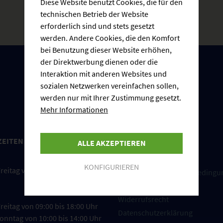
Diese Website benutzt Cookies, die für den
technischen Betrieb der Website
erforderlich sind und stets gesetzt
werden. Andere Cookies, die den Komfort
bei Benutzung dieser Website erhöhen,
der Direktwerbung dienen oder die
Interaktion mit anderen Websites und
sozialen Netzwerken vereinfachen sollen,
werden nur mit Ihrer Zustimmung gesetzt.
Mehr Informationen
ZEITEN
INFORMATIONEN
ALLE AKZEPTIEREN
Cookie-Einstellungen
KONFIGURIEREN
reitag von 08:00 bis 17:00 Uhr
Versand und Zahlungsbedingu
Impressum
Widerrufsrecht
reitag von 09:00 bis 18:00 Uhr
Datenschutzerklärung
onntag von 10:00 bis 14:00 Uhr