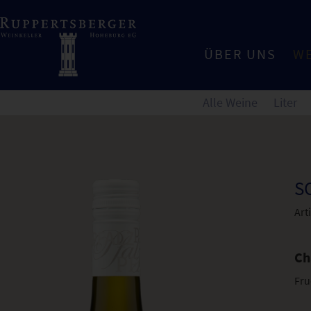
ÜBER UNS
W
Alle Weine
Liter
S
Art
Ch
Fru