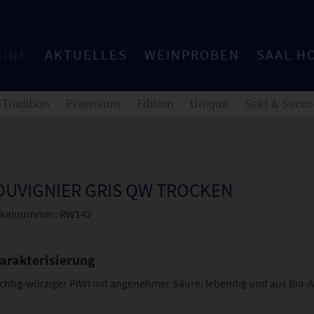
EINE
AKTUELLES
WEINPROBEN
SAAL H
Tradition
Praemium
Edition
Unique
Sekt & Secco
OUVIGNIER GRIS QW TROCKEN
ikelnummer:
RW142
arakterisierung
chtig-würziger PIWI mit angenehmer Säure, lebendig und aus Bio-