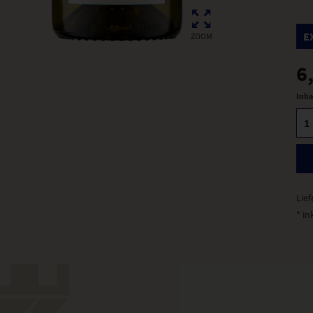
E
ZOOM
6
Inha
Lief
* in