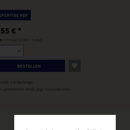
XPERTISE PDF
,55 € *
lt:
0.75 Liter (8,73 € * / 1 Liter)
BESTELLEN
erzeit: 3-5 Werktage
kl. gesetzlicher MwSt.
zzgl. Versandkosten