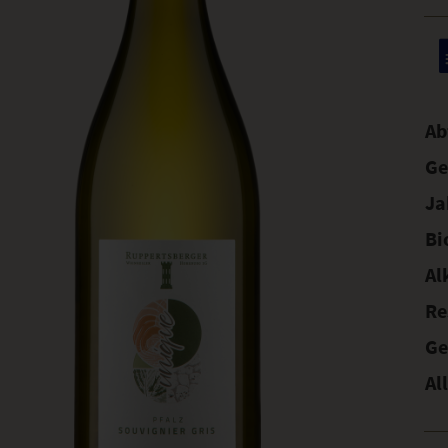
Ab
Ge
Ja
Bi
Al
Re
Ge
Al