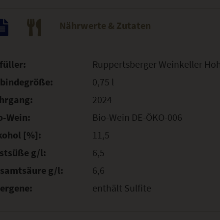
Nährwerte & Zutaten
füller:
Ruppertsberger Weinkeller Ho
bindegröße:
0,75 l
hrgang:
2024
o-Wein:
Bio-Wein DE-ÖKO-006
kohol [%]:
11,5
stsüße g/l:
6,5
samtsäure g/l:
6,6
lergene:
enthält Sulfite