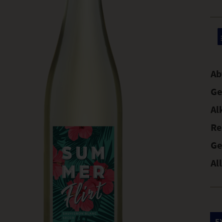
Ab
Ge
Al
Re
Ge
Al
E