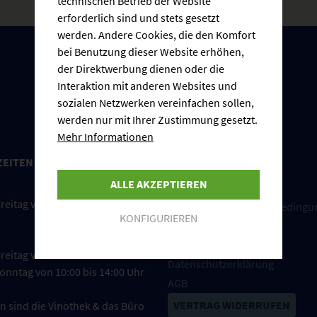
technischen Betrieb der Website
erforderlich sind und stets gesetzt
werden. Andere Cookies, die den Komfort
bei Benutzung dieser Website erhöhen,
der Direktwerbung dienen oder die
Interaktion mit anderen Websites und
sozialen Netzwerken vereinfachen sollen,
werden nur mit Ihrer Zustimmung gesetzt.
Mehr Informationen
ZEITEN
INFORMATIONEN
ALLE AKZEPTIEREN
Cookie-Einstellungen
reitag von 08:00 bis 17:00 Uhr
Versand und Zahlungsbedingu
KONFIGURIEREN
Impressum
Widerrufsrecht
reitag von 09:00 bis 18:00 Uhr
Datenschutzerklärung
onntag von 10:00 bis 14:00 Uhr
AGB
VERTRAG WIDERRUFEN
n sind die Vinothek & das Büro