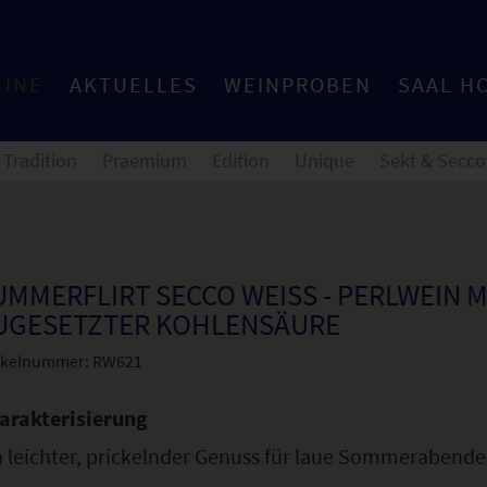
EINE
AKTUELLES
WEINPROBEN
SAAL H
Tradition
Praemium
Edition
Unique
Sekt & Secco
UMMERFLIRT SECCO WEISS - PERLWEIN MIT
GESETZTER KOHLENSÄURE
ikelnummer:
RW621
arakterisierung
n leichter, prickelnder Genuss für laue Sommerabende