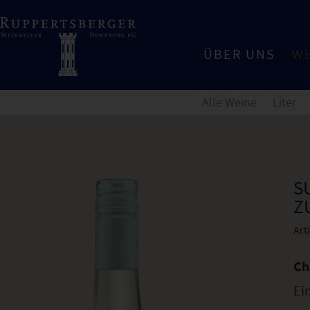
ÜBER UNS
W
Alle Weine
Liter
S
U
Art
Ch
Ei