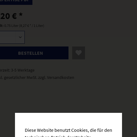
,20 € *
lt:
0.75 Liter (8,27 € * / 1 Liter)
BESTELLEN
erzeit: 3-5 Werktage
kl. gesetzlicher MwSt.
zzgl. Versandkosten
Diese Website benutzt Cookies, die für den