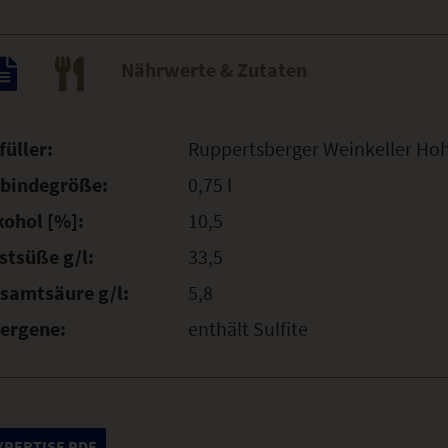
Nährwerte & Zutaten
füller:
Ruppertsberger Weinkeller Ho
bindegröße:
0,75 l
kohol [%]:
10,5
stsüße g/l:
33,5
samtsäure g/l:
5,8
lergene:
enthält Sulfite
XPERTISE PDF