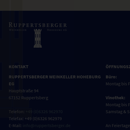
KONTAKT
ÖFFNUNGS
RUPPERTSBERGER WEINKELLER HOHEBURG
Büro:
EG
Montag bis F
Hauptstraße 94
67152 Ruppertsberg
Vinothek:
Montag bis F
Telefon:
+49 (0)6326 962970
Samstag & S
Telefax: +49 (0)6326 962979
E-Mail:
info@ruppertsberger.de
An Feiertage