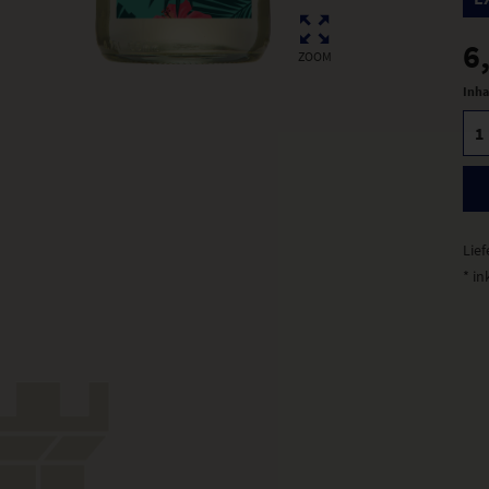
6
ZOOM
Inha
Lief
* in