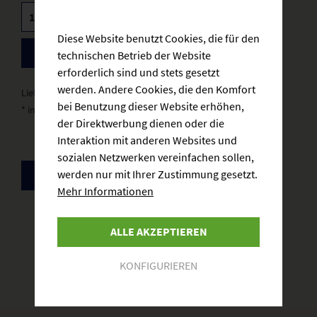
Diese Website benutzt Cookies, die für den
BESTELLEN
technischen Betrieb der Website
erforderlich sind und stets gesetzt
werden. Andere Cookies, die den Komfort
Lieferzeit: 3-5 Werktage
bei Benutzung dieser Website erhöhen,
* inkl. gesetzlicher MwSt.
zzgl. Versandkosten
der Direktwerbung dienen oder die
Interaktion mit anderen Websites und
sozialen Netzwerken vereinfachen sollen,
werden nur mit Ihrer Zustimmung gesetzt.
ZURÜCK
Mehr Informationen
ALLE AKZEPTIEREN
KONFIGURIEREN