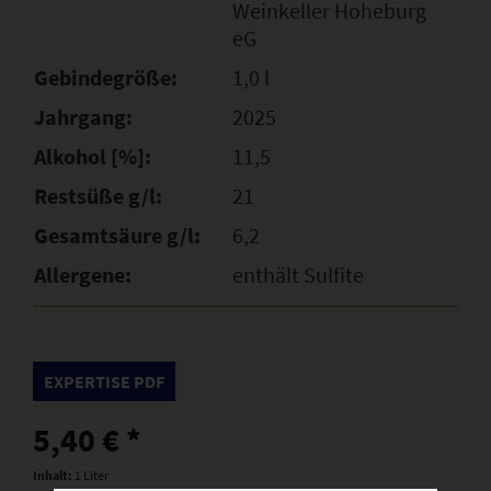
Weinkeller Hoheburg
eG
Gebindegröße:
1,0 l
Jahrgang:
2025
Alkohol [%]:
11,5
Restsüße g/l:
21
Gesamtsäure g/l:
6,2
Allergene:
enthält Sulfite
EXPERTISE PDF
5,40 € *
Inhalt:
1 Liter