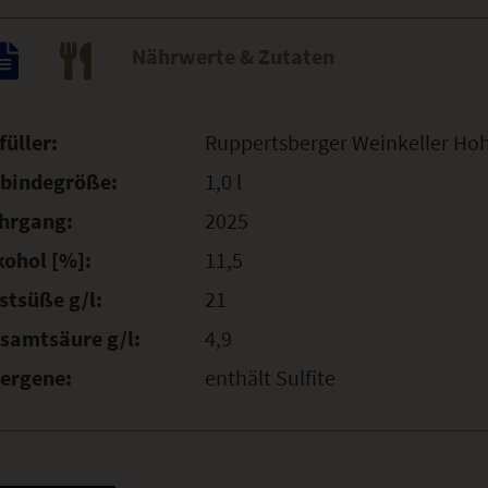
Nährwerte & Zutaten
füller:
Ruppertsberger Weinkeller Ho
bindegröße:
1,0 l
hrgang:
2025
kohol [%]:
11,5
stsüße g/l:
21
samtsäure g/l:
4,9
lergene:
enthält Sulfite