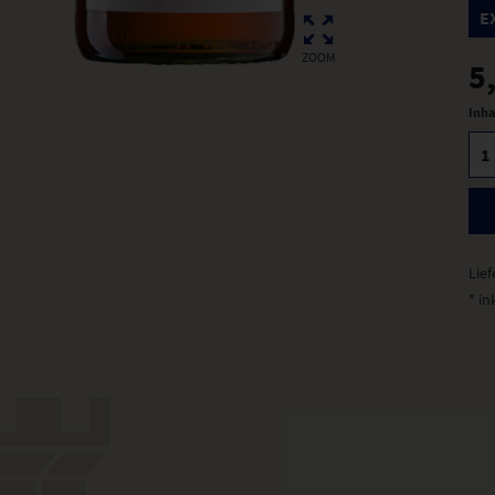
E
ZOOM
5
Inha
Lief
* in