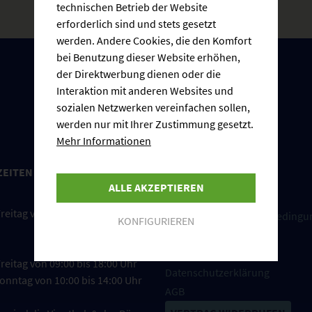
technischen Betrieb der Website
erforderlich sind und stets gesetzt
werden. Andere Cookies, die den Komfort
bei Benutzung dieser Website erhöhen,
der Direktwerbung dienen oder die
Interaktion mit anderen Websites und
sozialen Netzwerken vereinfachen sollen,
werden nur mit Ihrer Zustimmung gesetzt.
Mehr Informationen
ZEITEN
INFORMATIONEN
ALLE AKZEPTIEREN
Cookie-Einstellungen
reitag von 08:00 bis 17:00 Uhr
Versand und Zahlungsbedingu
KONFIGURIEREN
Impressum
Widerrufsrecht
reitag von 09:00 bis 18:00 Uhr
Datenschutzerklärung
onntag von 10:00 bis 14:00 Uhr
AGB