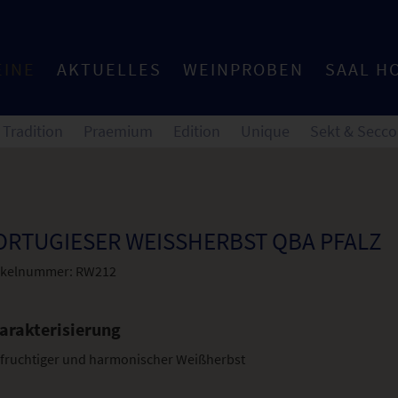
EINE
AKTUELLES
WEINPROBEN
SAAL H
Tradition
Praemium
Edition
Unique
Sekt & Secco
ORTUGIESER WEISSHERBST QBA PFALZ
ikelnummer:
RW212
arakterisierung
 fruchtiger und harmonischer Weißherbst