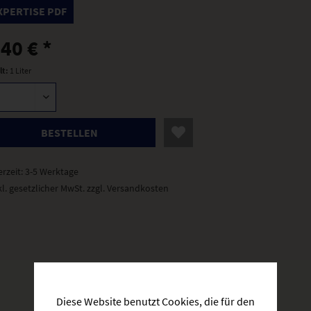
XPERTISE PDF
,40 € *
lt:
1 Liter
BESTELLEN
erzeit: 3-5 Werktage
kl. gesetzlicher MwSt.
zzgl. Versandkosten
Diese Website benutzt Cookies, die für den