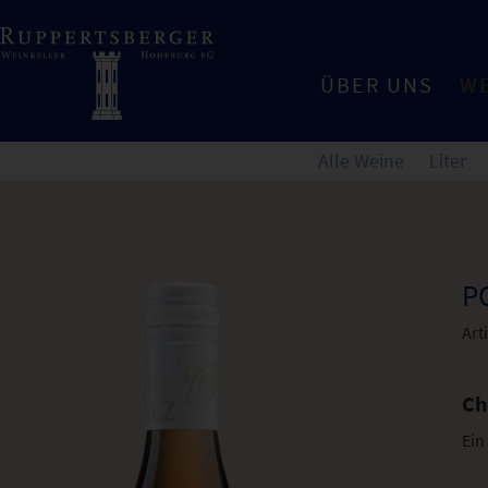
ÜBER UNS
W
Alle Weine
Liter
P
Art
Ch
Ein