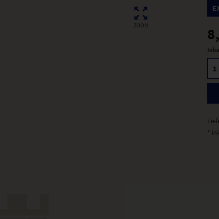
E
ZOOM
8
Inha
Lief
* in