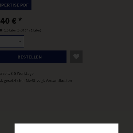
XPERTISE PDF
,40 € *
lt:
1.5 Liter (5,60 € * / 1 Liter)
BESTELLEN
erzeit: 3-5 Werktage
kl. gesetzlicher MwSt.
zzgl. Versandkosten