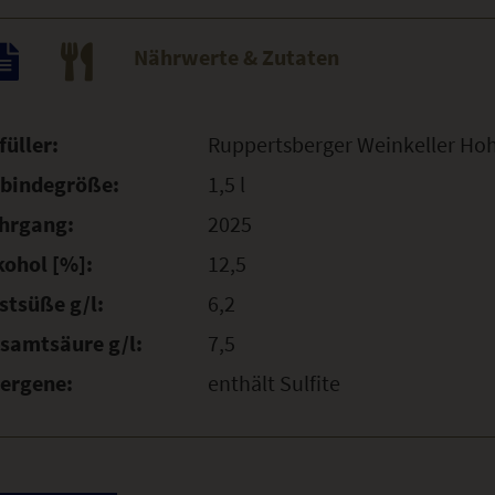
Nährwerte & Zutaten
füller:
Ruppertsberger Weinkeller Ho
bindegröße:
1,5 l
hrgang:
2025
kohol [%]:
12,5
stsüße g/l:
6,2
samtsäure g/l:
7,5
lergene:
enthält Sulfite