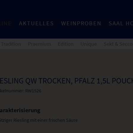
EINE
AKTUELLES
WEINPROBEN
SAAL H
Tradition
Praemium
Edition
Unique
Sekt & Secco
IESLING QW TROCKEN, PFALZ 1,5L POUC
ikelnummer:
RW1526
arakterisierung
itziger Riesling mit einer frischen Säure