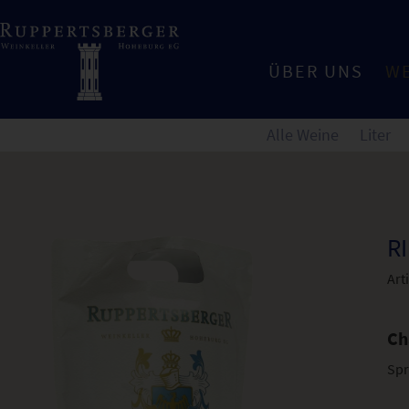
ÜBER UNS
W
Alle Weine
Liter
R
Art
Ch
Spr