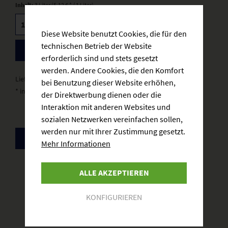
Inhalt:
3 Liter (5,12 € * / 1 Liter)
Diese Website benutzt Cookies, die für den
technischen Betrieb der Website
BESTELLEN
erforderlich sind und stets gesetzt
werden. Andere Cookies, die den Komfort
Lieferzeit: 3-5 Werktage
bei Benutzung dieser Website erhöhen,
* inkl. gesetzlicher MwSt.
zzgl. Versandkosten
der Direktwerbung dienen oder die
Interaktion mit anderen Websites und
sozialen Netzwerken vereinfachen sollen,
werden nur mit Ihrer Zustimmung gesetzt.
ZURÜCK
Mehr Informationen
ALLE AKZEPTIEREN
KONFIGURIEREN