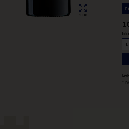
E
ZOOM
1
Inha
Lief
* in