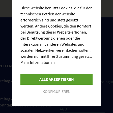
Diese Website benutzt Cookies, die für den
technischen Betrieb der Website
erforderlich sind und stets gesetzt
werden. Andere Cookies, die den Komfort
bei Benutzung dieser Website erhöhen,
der Direktwerbung dienen oder die
Interaktion mit anderen Websites und
sozialen Netzwerken vereinfachen sollen,
werden nur mit Ihrer Zustimmung gesetzt.
Mehr Informationen
ZEITEN
INFORMATIONEN
Cookie-Einstellungen
ALLE AKZEPTIEREN
reitag von 08:00 bis 17:00 Uhr
Versand und Zahlungsbedingu
Impressum
KONFIGURIEREN
Widerrufsrecht
reitag von 09:00 bis 18:00 Uhr
Datenschutzerklärung
onntag von 10:00 bis 14:00 Uhr
AGB