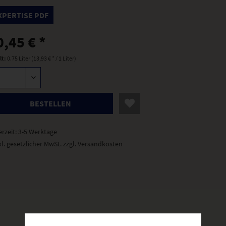
XPERTISE PDF
0,45 € *
lt:
0.75 Liter (13,93 € * / 1 Liter)
BESTELLEN
erzeit: 3-5 Werktage
kl. gesetzlicher MwSt.
zzgl. Versandkosten