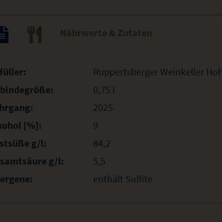
Nährwerte & Zutaten
füller:
Ruppertsberger Weinkeller Ho
bindegröße:
0,75 l
hrgang:
2025
kohol [%]:
9
stsüße g/l:
84,2
samtsäure g/l:
5,5
lergene:
enthält Sulfite