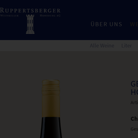
ÜBER UNS
W
Alle Weine
Liter
G
H
Art
Ch
Ges