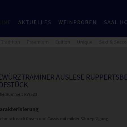
EINE
AKTUELLES
WEINPROBEN
SAAL H
Tradition
Praemium
Edition
Unique
Sekt & Secco
EWÜRZTRAMINER AUSLESE RUPPERTSB
OFSTÜCK
ikelnummer:
RW523
arakterisierung
chmack nach Rosen und Cassis mit milder Säureprägung